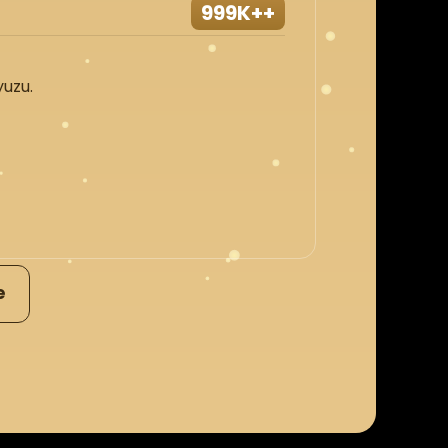
999K++
yuzu.
e