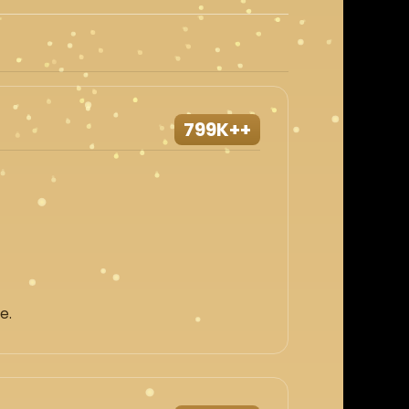
799K++
e.