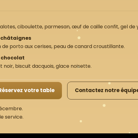
otes, ciboulette, parmesan, œuf de caille confit, gel de 
e châtaignes
de porto aux cerises, peau de canard croustillante.
& chocolat
 noir, biscuit dacquois, glace noisette.
Réservez votre table
Contactez notre équip
 décembre.
de service.