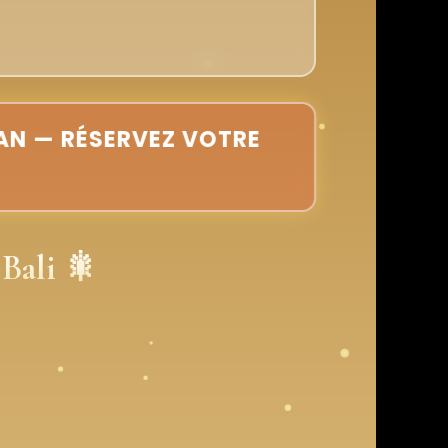
ÉAN — RÉSERVEZ VOTRE
Bali 🎇