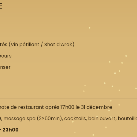
E
tés (Vin pétillant / Shot d’Arak)
bours
anser
e note de restaurant après 17h00 le 31 décembre
K), massage spa (2×60min), cocktails, bain ouvert, bouteill
—
23h00