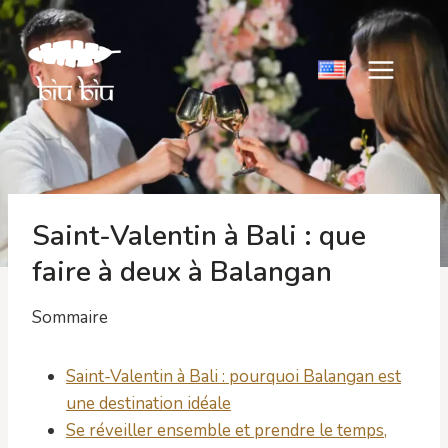
Aller
au
contenu
Saint-Valentin à Bali : que
faire à deux à Balangan
Sommaire
Saint-Valentin à Bali : pourquoi Balangan est
une destination idéale
Se réveiller ensemble et prendre le temps,