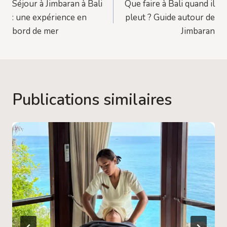
Séjour à Jimbaran à Bali
Que faire à Bali quand il
de
: une expérience en
pleut ? Guide autour de
l’article
bord de mer
Jimbaran
Publications similaires