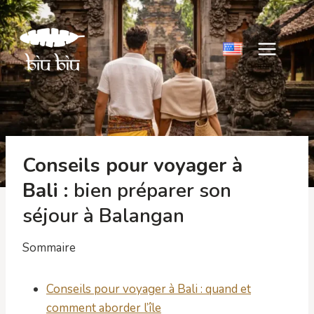
Aller
au
contenu
Conseils pour voyager à
Bali
: bien préparer son
séjour à Balangan
Sommaire
Conseils pour voyager à Bali : quand et
comment aborder l’île