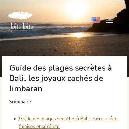
Aller
au
contenu
Guide des plages secrètes à
Bali, les joyaux cachés de
Jimbaran
Sommaire
Guide des plages secrètes à Bali : entre océan,
falaises et sérénité