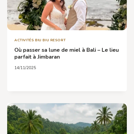
ACTIVITÉS BIU BIU RESORT
Où passer sa lune de miel à Bali – Le lieu
parfait à Jimbaran
14/11/2025
OÙ
LIRE LA SUITE
PASSER
SA
LUNE
DE
MIEL
À
BALI
–