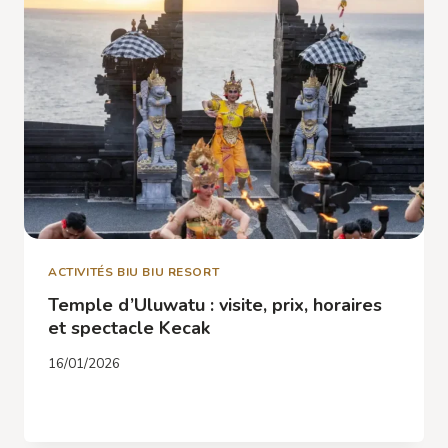
PÉRIODE
À
JIMBARAN
ACTIVITÉS BIU BIU RESORT
Temple d’Uluwatu : visite, prix, horaires
et spectacle Kecak
16/01/2026
TEMPLE
LIRE LA SUITE
D’ULUWATU
: