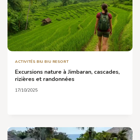
LE
LIEU
PARFAIT
À
JIMBARAN
ACTIVITÉS BIU BIU RESORT
Excursions nature à Jimbaran, cascades,
rizières et randonnées
17/10/2025
EXCURSIONS
LIRE LA SUITE
NATURE
À
JIMBARAN,
CASCADES,
RIZIÈRES