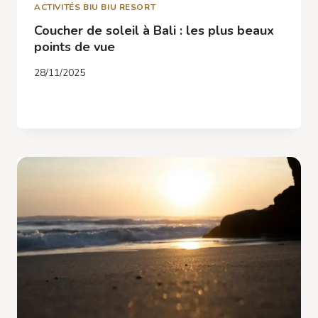
ACTIVITÉS BIU BIU RESORT
Coucher de soleil à Bali : les plus beaux
points de vue
28/11/2025
COUCHER
LIRE LA SUITE
DE
SOLEIL
À
BALI
:
LES
PLUS
BEAUX
POINTS
DE
VUE