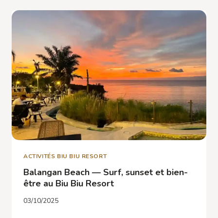
DE
L’ARRIVÉE
AU
BIU
BIU
RESORT
ET
ENVIRONS
ACTIVITÉS BIU BIU RESORT
Balangan Beach — Surf, sunset et bien-
être au Biu Biu Resort
03/10/2025