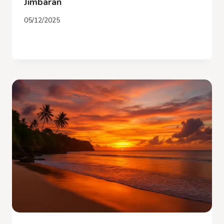
Jimbaran
05/12/2025
BALI
LIRE LA SUITE
EN
DÉCEMBRE
:
MÉTÉO
ET
ACTIVITÉS
À
JIMBARAN