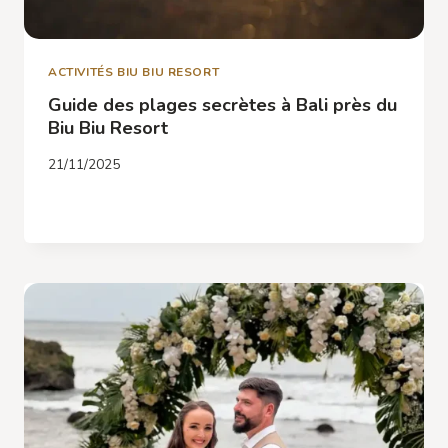
ACTIVITÉS BIU BIU RESORT
Guide des plages secrètes à Bali près du
Biu Biu Resort
21/11/2025
GUIDE
LIRE LA SUITE
DES
PLAGES
SECRÈTES
À
BALI
PRÈS
DU
BIU
BIU
RESORT