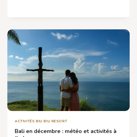
QUE
LIRE LA SUITE
FAIRE
À
JIMBARAN
EN
FAMILLE
:
ACTIVITÉS
ET
PLAGES
ENFANTS
ACTIVITÉS BIU BIU RESORT
Bali en décembre : météo et activités à